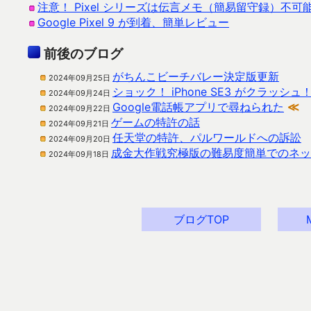
注意！ Pixel シリーズは伝言メモ（簡易留守録）不可
Google Pixel 9 が到着、簡単レビュー
前後のブログ
がちんこビーチバレー決定版更新
2024年09月25日
ショック！ iPhone SE3 がクラッシュ
2024年09月24日
Google電話帳アプリで尋ねられた
≪
2024年09月22日
ゲームの特許の話
2024年09月21日
任天堂の特許、パルワールドへの訴訟
2024年09月20日
成金大作戦究極版の難易度簡単でのネッ
2024年09月18日
ブログTOP