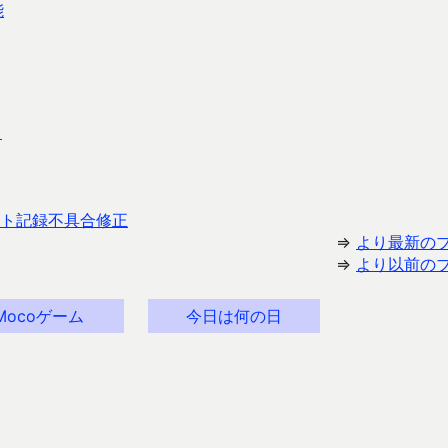
能
！
ト記録不具合修正
⇒
より最新の
⇒
より以前の
Mocoゲーム
今日は何の日