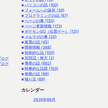
パソコンの話 (100)
フォームへの返答 (39)
プログラミングの話 (97)
ページの事 (150)
ページ更新情報 (173)
ポケモンGO（位置ゲー） (131)
メルマガの事 (20)
家電の話 (45)
開発情報 (388)
技術的な話 (100)
京田辺・枚方 (2)
ブログ
携帯の話 (662)
ブログ
時事的な話題 (150)
将棋の話 (66)
独り言 (89)
カレンダー
2026年08月