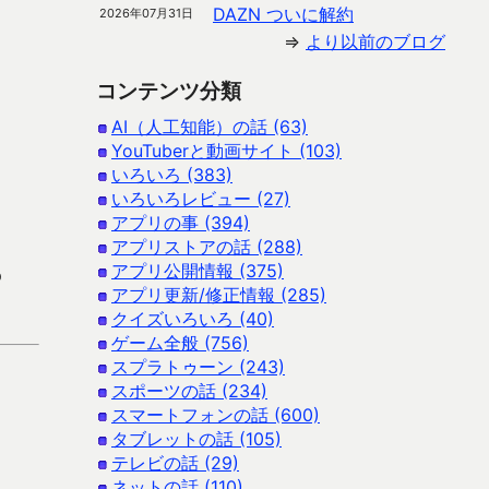
DAZN ついに解約
2026年07月31日
⇒
より以前のブログ
コンテンツ分類
AI（人工知能）の話 (63)
YouTuberと動画サイト (103)
いろいろ (383)
いろいろレビュー (27)
アプリの事 (394)
アプリストアの話 (288)
アプリ公開情報 (375)
p
アプリ更新/修正情報 (285)
クイズいろいろ (40)
ゲーム全般 (756)
スプラトゥーン (243)
スポーツの話 (234)
スマートフォンの話 (600)
タブレットの話 (105)
テレビの話 (29)
ネットの話 (110)