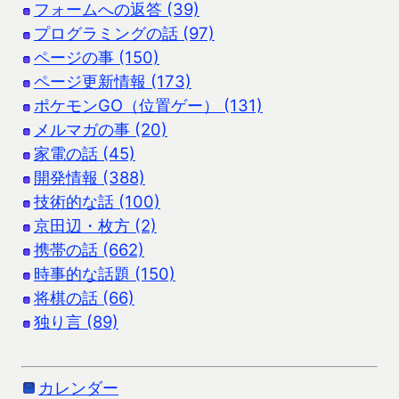
フォームへの返答 (39)
プログラミングの話 (97)
ページの事 (150)
ページ更新情報 (173)
ポケモンGO（位置ゲー） (131)
メルマガの事 (20)
家電の話 (45)
開発情報 (388)
技術的な話 (100)
京田辺・枚方 (2)
携帯の話 (662)
時事的な話題 (150)
将棋の話 (66)
独り言 (89)
カレンダー