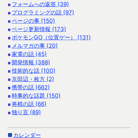
フォームへの返答 (39)
プログラミングの話 (97)
ページの事 (150)
ページ更新情報 (173)
ポケモンGO（位置ゲー） (131)
メルマガの事 (20)
家電の話 (45)
開発情報 (388)
技術的な話 (100)
京田辺・枚方 (2)
携帯の話 (662)
時事的な話題 (150)
将棋の話 (66)
独り言 (89)
カレンダー