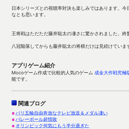
日本シリーズとの視聴率対決も楽しみではあります。今
なとも思います。
王将戦はただただ藤井聡太の凄さに驚かされました。終
八冠陥落してからも藤井聡太の将棋だけは見続けていま
アプリゲーム紹介
Mocoゲーム作成で比較的人気のゲーム
成金大作戦究極
能です。
関連ブログ
パリ五輪自由奔放なテレビ放送＆メダル凄い
バレーボール超惜敗
オリンピック何気にもう半分過ぎた