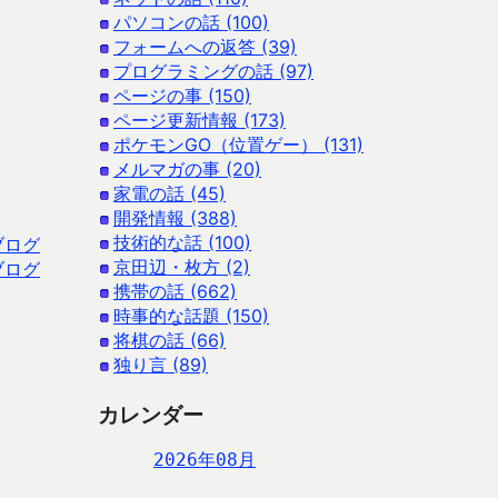
パソコンの話 (100)
フォームへの返答 (39)
プログラミングの話 (97)
ページの事 (150)
ページ更新情報 (173)
ポケモンGO（位置ゲー） (131)
メルマガの事 (20)
家電の話 (45)
開発情報 (388)
技術的な話 (100)
ブログ
京田辺・枚方 (2)
ブログ
携帯の話 (662)
時事的な話題 (150)
将棋の話 (66)
独り言 (89)
カレンダー
2026年08月