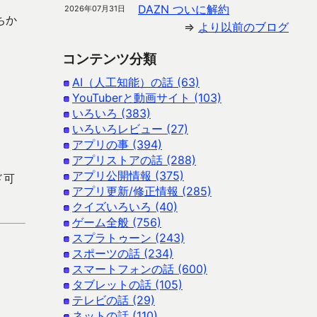
DAZN ついに解約
2026年07月31日
ちか
⇒
より以前のブログ
コンテンツ分類
AI（人工知能）の話 (63)
YouTuberと動画サイト (103)
いろいろ (383)
いろいろレビュー (27)
アプリの事 (394)
アプリストアの話 (288)
アプリ公開情報 (375)
ド可
アプリ更新/修正情報 (285)
クイズいろいろ (40)
ゲーム全般 (756)
スプラトゥーン (243)
スポーツの話 (234)
スマートフォンの話 (600)
タブレットの話 (105)
テレビの話 (29)
ネットの話 (110)