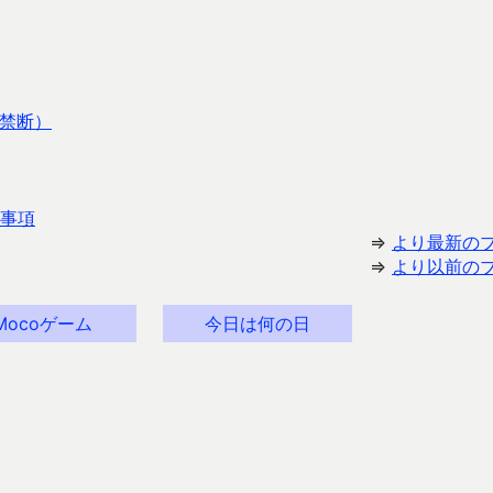
（禁断）
事項
⇒
より最新の
⇒
より以前の
Mocoゲーム
今日は何の日