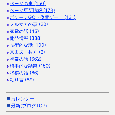
ページの事 (150)
ページ更新情報 (173)
ポケモンGO（位置ゲー） (131)
メルマガの事 (20)
家電の話 (45)
開発情報 (388)
技術的な話 (100)
京田辺・枚方 (2)
携帯の話 (662)
時事的な話題 (150)
将棋の話 (66)
独り言 (89)
カレンダー
最新(ブログTOP)