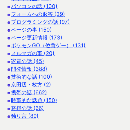
パソコンの話 (100)
フォームへの返答 (39)
プログラミングの話 (97)
ページの事 (150)
ページ更新情報 (173)
ポケモンGO（位置ゲー） (131)
メルマガの事 (20)
家電の話 (45)
開発情報 (388)
技術的な話 (100)
京田辺・枚方 (2)
携帯の話 (662)
時事的な話題 (150)
将棋の話 (66)
独り言 (89)