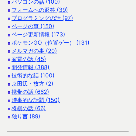
パソコンの話 (100)
フォームへの返答 (39)
プログラミングの話 (97)
ページの事 (150)
ページ更新情報 (173)
ポケモンGO（位置ゲー） (131)
メルマガの事 (20)
家電の話 (45)
開発情報 (388)
技術的な話 (100)
京田辺・枚方 (2)
携帯の話 (662)
時事的な話題 (150)
将棋の話 (66)
独り言 (89)