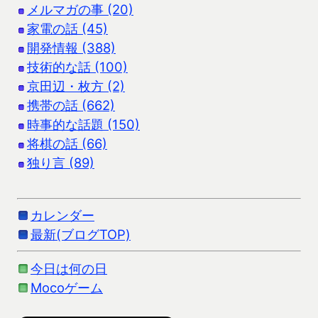
メルマガの事 (20)
家電の話 (45)
開発情報 (388)
技術的な話 (100)
京田辺・枚方 (2)
携帯の話 (662)
時事的な話題 (150)
将棋の話 (66)
独り言 (89)
カレンダー
最新(ブログTOP)
今日は何の日
Mocoゲーム