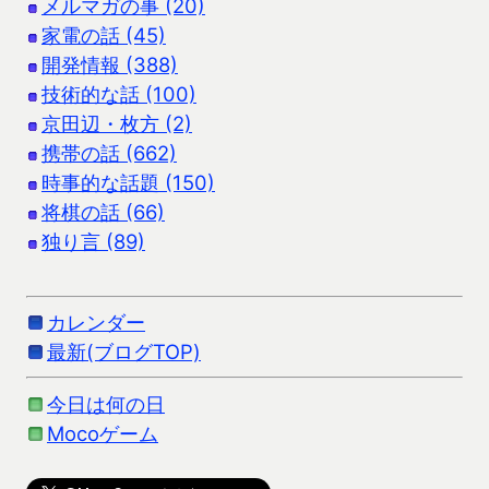
メルマガの事 (20)
家電の話 (45)
開発情報 (388)
技術的な話 (100)
京田辺・枚方 (2)
携帯の話 (662)
時事的な話題 (150)
将棋の話 (66)
独り言 (89)
カレンダー
最新(ブログTOP)
今日は何の日
Mocoゲーム