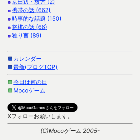
京田辺・枚方 (2)
携帯の話 (662)
時事的な話題 (150)
将棋の話 (66)
独り言 (89)
カレンダー
最新(ブログTOP)
今日は何の日
Mocoゲーム
Xフォローお願いします。
(C)Mocoゲーム 2005-