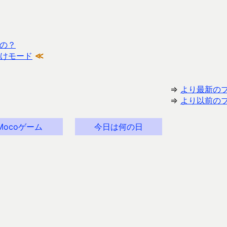
いの？
けモード
≪
⇒
より最新の
⇒
より以前の
Mocoゲーム
今日は何の日