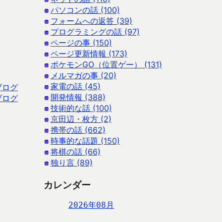
パソコンの話 (100)
フォームへの返答 (39)
プログラミングの話 (97)
ページの事 (150)
ページ更新情報 (173)
ポケモンGO（位置ゲー） (131)
メルマガの事 (20)
家電の話 (45)
ブログ
開発情報 (388)
ブログ
技術的な話 (100)
京田辺・枚方 (2)
携帯の話 (662)
時事的な話題 (150)
将棋の話 (66)
独り言 (89)
カレンダー
2026年08月