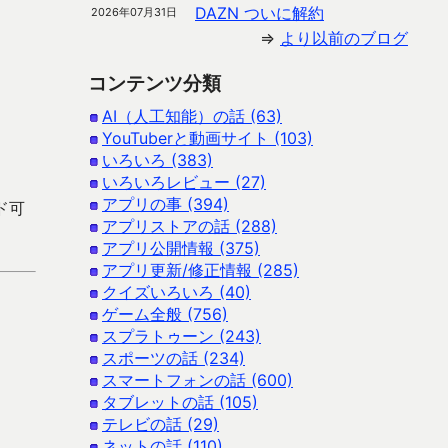
DAZN ついに解約
2026年07月31日
⇒
より以前のブログ
。
コンテンツ分類
AI（人工知能）の話 (63)
YouTuberと動画サイト (103)
いろいろ (383)
いろいろレビュー (27)
アプリの事 (394)
ード可
アプリストアの話 (288)
アプリ公開情報 (375)
アプリ更新/修正情報 (285)
クイズいろいろ (40)
ゲーム全般 (756)
スプラトゥーン (243)
スポーツの話 (234)
スマートフォンの話 (600)
タブレットの話 (105)
テレビの話 (29)
ネットの話 (110)