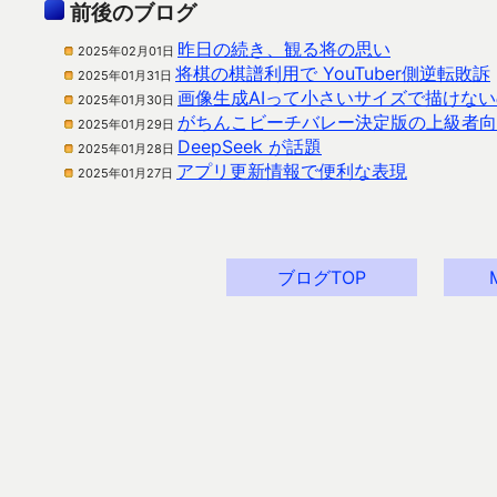
前後のブログ
昨日の続き、観る将の思い
2025年02月01日
将棋の棋譜利用で YouTuber側逆転敗訴
2025年01月31日
画像生成AIって小さいサイズで描けな
2025年01月30日
がちんこビーチバレー決定版の上級者向
2025年01月29日
DeepSeek が話題
2025年01月28日
アプリ更新情報で便利な表現
2025年01月27日
ブログTOP