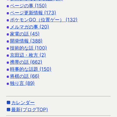
ページの事 (150)
ページ更新情報 (173)
ポケモンGO（位置ゲー） (132)
メルマガの事 (20)
家電の話 (45)
開発情報 (388)
技術的な話 (100)
京田辺・枚方 (2)
携帯の話 (662)
時事的な話題 (150)
将棋の話 (66)
独り言 (89)
カレンダー
最新(ブログTOP)