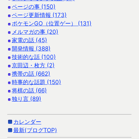
ページの事 (150)
ページ更新情報 (173)
ポケモンGO（位置ゲー） (131)
メルマガの事 (20)
家電の話 (45)
開発情報 (388)
技術的な話 (100)
京田辺・枚方 (2)
携帯の話 (662)
時事的な話題 (150)
将棋の話 (66)
独り言 (89)
カレンダー
最新(ブログTOP)