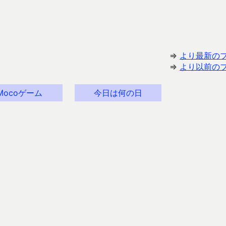
⇒
より最新の
⇒
より以前の
Mocoゲーム
今日は何の日