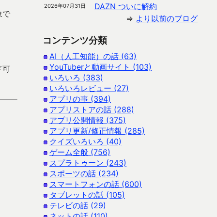
DAZN ついに解約
2026年07月31日
象で
⇒
より以前のブログ
コンテンツ分類
AI（人工知能）の話 (63)
YouTuberと動画サイト (103)
ド可
いろいろ (383)
いろいろレビュー (27)
アプリの事 (394)
アプリストアの話 (288)
アプリ公開情報 (375)
アプリ更新/修正情報 (285)
クイズいろいろ (40)
ゲーム全般 (756)
スプラトゥーン (243)
スポーツの話 (234)
スマートフォンの話 (600)
タブレットの話 (105)
テレビの話 (29)
ネットの話 (110)