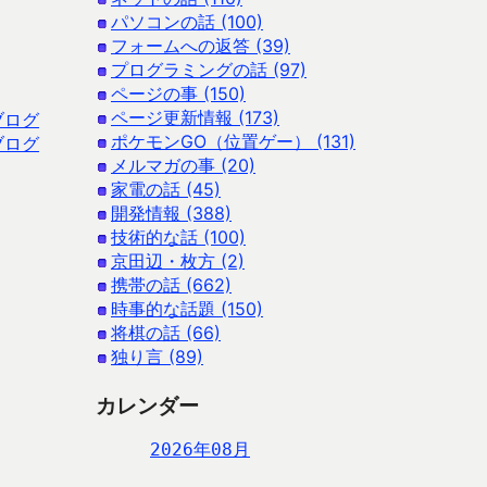
パソコンの話 (100)
フォームへの返答 (39)
プログラミングの話 (97)
ページの事 (150)
ページ更新情報 (173)
ブログ
ポケモンGO（位置ゲー） (131)
ブログ
メルマガの事 (20)
家電の話 (45)
開発情報 (388)
技術的な話 (100)
京田辺・枚方 (2)
携帯の話 (662)
時事的な話題 (150)
将棋の話 (66)
独り言 (89)
カレンダー
2026年08月