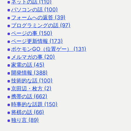
ネットの話 (110)
パソコンの話 (100)
フォームへの返答 (39)
プログラミングの話 (97)
ページの事 (150)
ページ更新情報 (173)
ポケモンGO（位置ゲー） (131)
メルマガの事 (20)
家電の話 (45)
開発情報 (388)
技術的な話 (100)
京田辺・枚方 (2)
携帯の話 (662)
時事的な話題 (150)
将棋の話 (66)
独り言 (89)