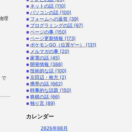
。
ネットの話 (110)
パソコンの話 (100)
物理
フォームへの返答 (39)
プログラミングの話 (97)
ページの事 (150)
ページ更新情報 (173)
ポケモンGO（位置ゲー） (131)
メルマガの事 (20)
家電の話 (45)
開発情報 (388)
技術的な話 (100)
京田辺・枚方 (2)
 で
携帯の話 (662)
時事的な話題 (150)
将棋の話 (66)
独り言 (89)
カレンダー
2026年08月