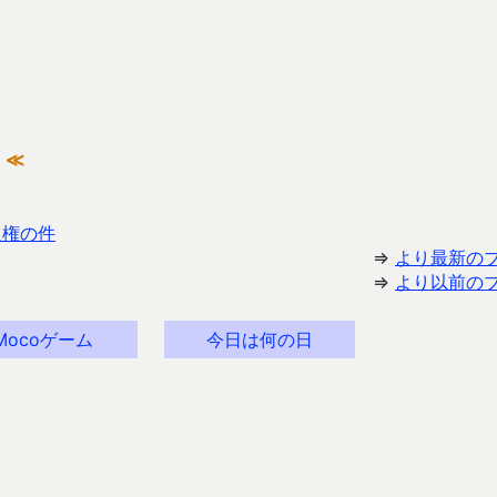
≪
入権の件
⇒
より最新の
⇒
より以前の
Mocoゲーム
今日は何の日