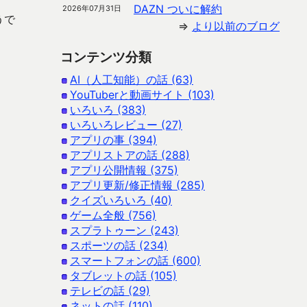
DAZN ついに解約
2026年07月31日
うで
⇒
より以前のブログ
コンテンツ分類
AI（人工知能）の話 (63)
YouTuberと動画サイト (103)
いろいろ (383)
いろいろレビュー (27)
アプリの事 (394)
アプリストアの話 (288)
アプリ公開情報 (375)
アプリ更新/修正情報 (285)
クイズいろいろ (40)
ゲーム全般 (756)
スプラトゥーン (243)
スポーツの話 (234)
スマートフォンの話 (600)
タブレットの話 (105)
テレビの話 (29)
ネットの話 (110)