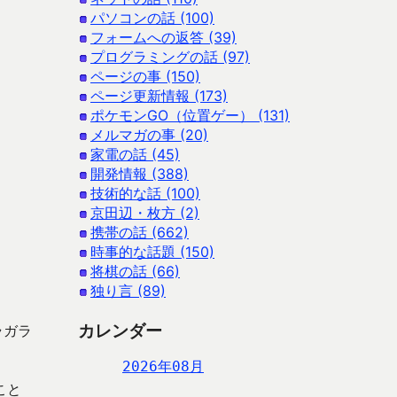
パソコンの話 (100)
フォームへの返答 (39)
プログラミングの話 (97)
ページの事 (150)
ページ更新情報 (173)
ポケモンGO（位置ゲー） (131)
メルマガの事 (20)
家電の話 (45)
開発情報 (388)
技術的な話 (100)
京田辺・枚方 (2)
携帯の話 (662)
時事的な話題 (150)
将棋の話 (66)
独り言 (89)
カレンダー
ラガラ
2026年08月
こと