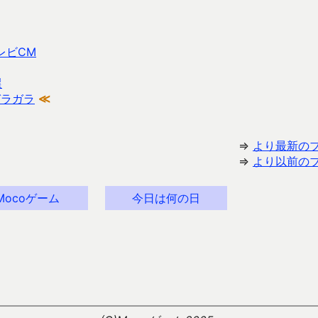
レビCM
選
ガラガラ
≪
⇒
より最新の
⇒
より以前の
Mocoゲーム
今日は何の日