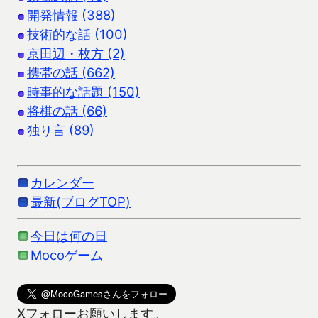
開発情報 (388)
技術的な話 (100)
京田辺・枚方 (2)
携帯の話 (662)
時事的な話題 (150)
将棋の話 (66)
独り言 (89)
カレンダー
最新(ブログTOP)
今日は何の日
Mocoゲーム
Xフォローお願いします。