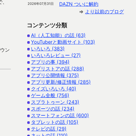
で、
DAZN ついに解約
2026年07月31日
⇒
より以前のブログ
コンテンツ分類
AI（人工知能）の話 (63)
YouTuberと動画サイト (103)
いろいろ (383)
ダウン
いろいろレビュー (27)
アプリの事 (394)
アプリストアの話 (288)
アプリ公開情報 (375)
アプリ更新/修正情報 (285)
クイズいろいろ (40)
ゲーム全般 (756)
スプラトゥーン (243)
スポーツの話 (234)
スマートフォンの話 (600)
タブレットの話 (105)
テレビの話 (29)
ネットの話 (110)