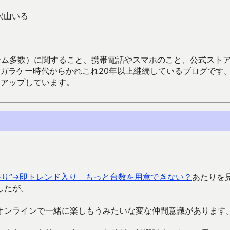
は沢山いる
数）に関すること、携帯電話やスマホのこと、公式ストア（Google
からかれこれ20年以上継続しているブログです。Android（java
々アップしています。
祭り”→即トレンド入り もっと台数を用意できない？
あたりを
したが。
オンラインで一緒に楽しもうみたいな変な仲間意識があります