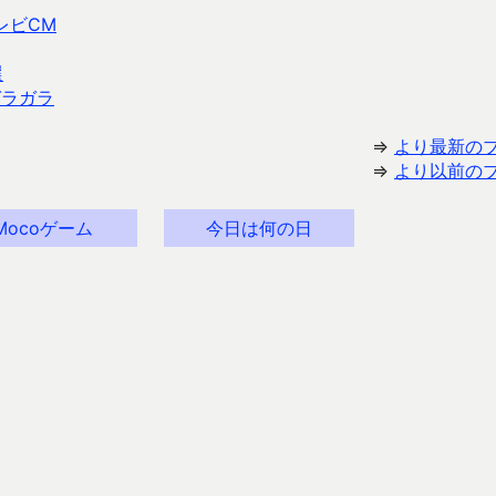
レビCM
選
ガラガラ
⇒
より最新の
⇒
より以前の
Mocoゲーム
今日は何の日