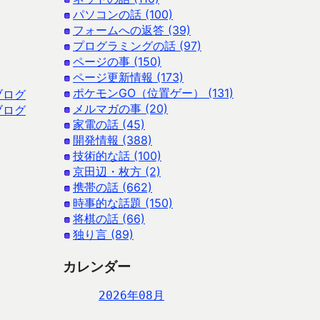
パソコンの話 (100)
フォームへの返答 (39)
プログラミングの話 (97)
ページの事 (150)
ページ更新情報 (173)
ポケモンGO（位置ゲー） (131)
ブログ
メルマガの事 (20)
ブログ
家電の話 (45)
開発情報 (388)
技術的な話 (100)
京田辺・枚方 (2)
携帯の話 (662)
時事的な話題 (150)
将棋の話 (66)
独り言 (89)
カレンダー
2026年08月