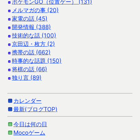
ポケモンGO（位置ゲー） (131)
メルマガの事 (20)
家電の話 (45)
開発情報 (388)
技術的な話 (100)
京田辺・枚方 (2)
携帯の話 (662)
時事的な話題 (150)
将棋の話 (66)
独り言 (89)
カレンダー
最新(ブログTOP)
今日は何の日
Mocoゲーム