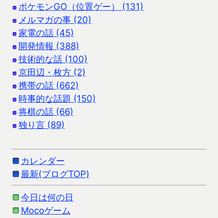
ポケモンGO（位置ゲー） (131)
メルマガの事 (20)
家電の話 (45)
開発情報 (388)
技術的な話 (100)
京田辺・枚方 (2)
携帯の話 (662)
時事的な話題 (150)
将棋の話 (66)
独り言 (89)
カレンダー
最新(ブログTOP)
今日は何の日
Mocoゲーム