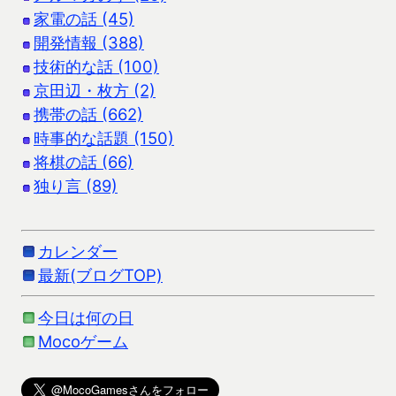
家電の話 (45)
開発情報 (388)
技術的な話 (100)
京田辺・枚方 (2)
携帯の話 (662)
時事的な話題 (150)
将棋の話 (66)
独り言 (89)
カレンダー
最新(ブログTOP)
今日は何の日
Mocoゲーム