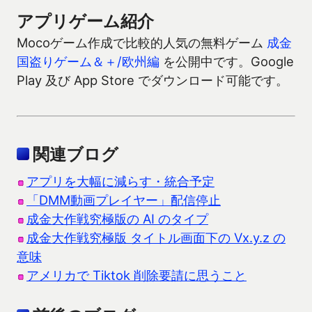
アプリゲーム紹介
Mocoゲーム作成で比較的人気の無料ゲーム
成金
国盗りゲーム＆＋/欧州編
を公開中です。Google
Play 及び App Store でダウンロード可能です。
関連ブログ
アプリを大幅に減らす・統合予定
「DMM動画プレイヤー」配信停止
成金大作戦究極版の AI のタイプ
成金大作戦究極版 タイトル画面下の Vx.y.z の
意味
アメリカで Tiktok 削除要請に思うこと