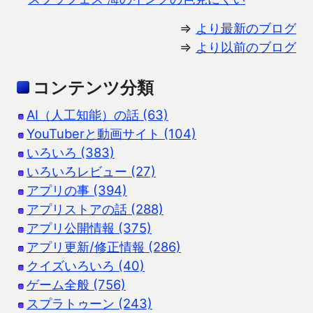
⇒
より最新のブログ
⇒
より以前のブログ
コンテンツ分類
AI（人工知能）の話 (63)
YouTuberと動画サイト (104)
いろいろ (383)
いろいろレビュー (27)
アプリの事 (394)
アプリストアの話 (288)
アプリ公開情報 (375)
アプリ更新/修正情報 (286)
クイズいろいろ (40)
ゲーム全般 (756)
スプラトゥーン (243)