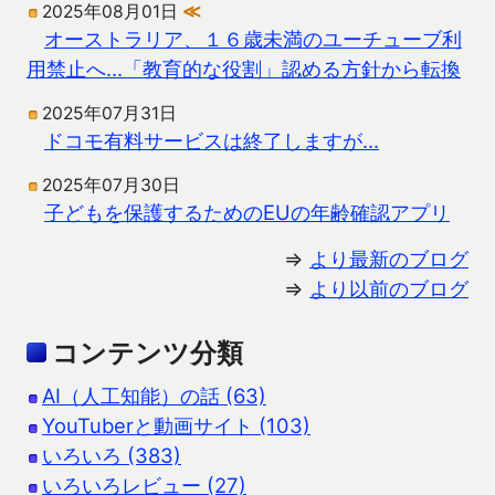
2025年08月01日
≪
オーストラリア、１６歳未満のユーチューブ利
用禁止へ…「教育的な役割」認める方針から転換
2025年07月31日
ドコモ有料サービスは終了しますが…
2025年07月30日
子どもを保護するためのEUの年齢確認アプリ
⇒
より最新のブログ
⇒
より以前のブログ
コンテンツ分類
AI（人工知能）の話 (63)
YouTuberと動画サイト (103)
いろいろ (383)
いろいろレビュー (27)