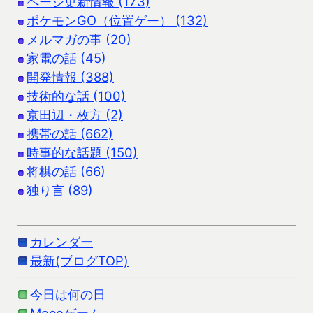
ページ更新情報 (173)
ポケモンGO（位置ゲー） (132)
メルマガの事 (20)
家電の話 (45)
開発情報 (388)
技術的な話 (100)
京田辺・枚方 (2)
携帯の話 (662)
時事的な話題 (150)
将棋の話 (66)
独り言 (89)
カレンダー
最新(ブログTOP)
今日は何の日
Mocoゲーム