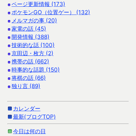
ページ更新情報 (173)
ポケモンGO（位置ゲー） (132)
メルマガの事 (20)
家電の話 (45)
開発情報 (388)
技術的な話 (100)
京田辺・枚方 (2)
携帯の話 (662)
時事的な話題 (150)
将棋の話 (66)
独り言 (89)
カレンダー
最新(ブログTOP)
今日は何の日