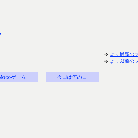
中
⇒
より最新の
⇒
より以前の
Mocoゲーム
今日は何の日