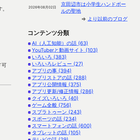
京田辺市は小学生ハンドボー
2026年08月02日
す。
ルの聖地
⇒
より以前のブログ
コンテンツ分類
AI（人工知能）の話 (63)
YouTuberと動画サイト (103)
いろいろ (383)
いろいろレビュー (27)
ド可
アプリの事 (394)
アプリストアの話 (288)
アプリ公開情報 (375)
アプリ更新/修正情報 (286)
クイズいろいろ (40)
ゲーム全般 (756)
スプラトゥーン (243)
スポーツの話 (234)
スマートフォンの話 (600)
タブレットの話 (105)
テレビの話 (29)