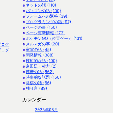
ネットの話 (110)
パソコンの話 (100)
フォームへの返答 (39)
プログラミングの話 (97)
ページの事 (150)
ページ更新情報 (173)
ポケモンGO（位置ゲー） (131)
メルマガの事 (20)
ブログ
家電の話 (45)
ブログ
開発情報 (388)
技術的な話 (100)
京田辺・枚方 (2)
携帯の話 (662)
時事的な話題 (150)
将棋の話 (66)
独り言 (89)
カレンダー
2026年08月