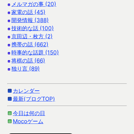
メルマガの事 (20)
家電の話 (45)
開発情報 (388)
技術的な話 (100)
京田辺・枚方 (2)
携帯の話 (662)
時事的な話題 (150)
将棋の話 (66)
独り言 (89)
カレンダー
最新(ブログTOP)
今日は何の日
Mocoゲーム