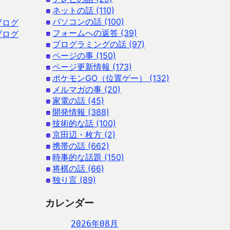
ネットの話 (110)
パソコンの話 (100)
ブログ
フォームへの返答 (39)
ブログ
プログラミングの話 (97)
ページの事 (150)
ページ更新情報 (173)
ポケモンGO（位置ゲー） (132)
メルマガの事 (20)
家電の話 (45)
開発情報 (388)
技術的な話 (100)
京田辺・枚方 (2)
携帯の話 (662)
時事的な話題 (150)
将棋の話 (66)
独り言 (89)
カレンダー
2026年08月