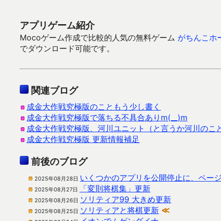
アプリゲーム紹介
Mocoゲーム作成で比較的人気の無料ゲーム
がちんこホ
でダウンロード可能です。
関連ブログ
成金大作戦究極版のこともう少し書く
成金大作戦究極版で落ちる不具合ありm(__)m
成金大作戦究極版、河川ユニット（と言うか河川のこ
成金大作戦究極版 更新情報補足
前後のブログ
いくつかのアプリを公開停止に、ペー
2025年08月28日
「変則将棋集」更新
2025年08月27日
ソリティア99 大きめ更新
2025年08月26日
ソリティアと将棋更新
≪
2025年08月25日