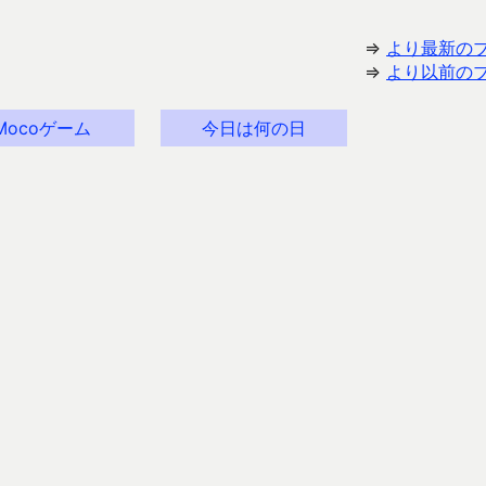
⇒
より最新の
⇒
より以前の
Mocoゲーム
今日は何の日