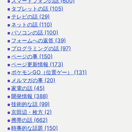
スマートフォンの話 (600)
タブレットの話 (105)
テレビの話 (29)
ネットの話 (110)
パソコンの話 (100)
フォームへの返答 (39)
プログラミングの話 (97)
ページの事 (150)
ページ更新情報 (173)
ポケモンGO（位置ゲー） (131)
メルマガの事 (20)
家電の話 (45)
開発情報 (388)
技術的な話 (99)
京田辺・枚方 (2)
携帯の話 (662)
時事的な話題 (150)