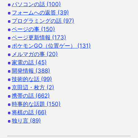
パソコンの話 (100)
フォームへの返答 (39)
プログラミングの話 (97)
ページの事 (150)
ページ更新情報 (173)
ポケモンGO（位置ゲー） (131)
メルマガの事 (20)
家電の話 (45)
開発情報 (388)
技術的な話 (99)
京田辺・枚方 (2)
携帯の話 (662)
時事的な話題 (150)
将棋の話 (66)
独り言 (89)