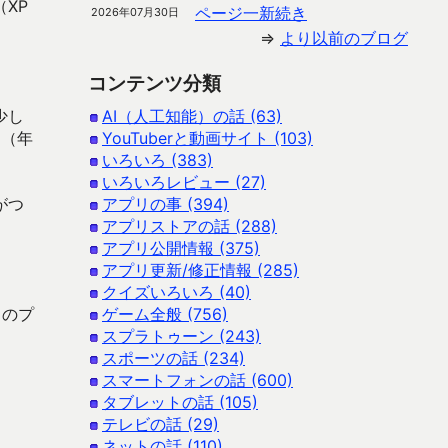
XP
ページ一新続き
2026年07月30日
⇒
より以前のブログ
コンテンツ分類
少し
AI（人工知能）の話 (63)
る（年
YouTuberと動画サイト (103)
いろいろ (383)
いろいろレビュー (27)
がつ
アプリの事 (394)
アプリストアの話 (288)
アプリ公開情報 (375)
アプリ更新/修正情報 (285)
クイズいろいろ (40)
くのプ
ゲーム全般 (756)
スプラトゥーン (243)
スポーツの話 (234)
スマートフォンの話 (600)
タブレットの話 (105)
テレビの話 (29)
ネットの話 (110)