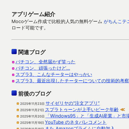
アプリゲーム紹介
Mocoゲーム作成で比較的人気の無料ゲーム
がちんこテ
ロード可能です。
関連ブログ
バチコン、全然届かず笑った
バチコン、頑張ったけど…
スプラ3、こんなチーターはやっかい
スプラ3、最近出現したチーターについての技術的考察
前後のブログ
サイゼリヤの“注文アプリ”
2025年11月23日
スプラトゥーンが上手いピーク年齢
≪
2025年11月21日
「Windows95」と「生成AI産業」と
2025年11月20日
YouTube のネタバレコメント
2025年11月19日
また Amazonプライムに自動加入