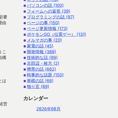
パソコンの話 (100)
フォームへの返答 (39)
必要
プログラミングの話 (97)
理由
ページの事 (150)
ページ更新情報 (173)
ポケモンGO（位置ゲー） (131)
メルマガの事 (20)
家電の話 (45)
うこ
開発情報 (388)
結構
技術的な話 (99)
京田辺・枚方 (2)
携帯の話 (662)
時事的な話題 (150)
とは
将棋の話 (66)
独り言 (89)
カレンダー
経営
2026年08月