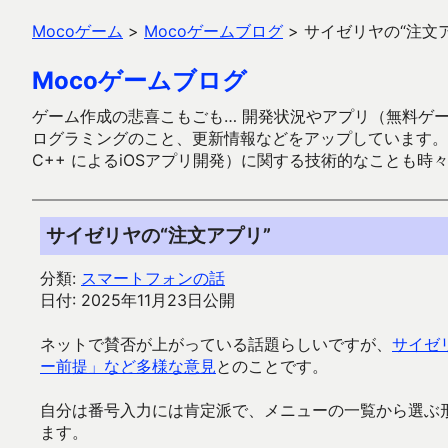
Mocoゲーム
>
Mocoゲームブログ
>
サイゼリヤの“注文
Mocoゲームブログ
ゲーム作成の悲喜こもごも… 開発状況やアプリ（無料ゲーム多
ログラミングのこと、更新情報などをアップしています。ガラケー時代
C++ によるiOSアプリ開発）に関する技術的なことも時
サイゼリヤの“注文アプリ”
分類:
スマートフォンの話
日付: 2025年11月23日公開
ネットで賛否が上がっている話題らしいですが、
サイゼ
ー前提」など多様な意見
とのことです。
自分は番号入力には肯定派で、メニューの一覧から選ぶ
ます。