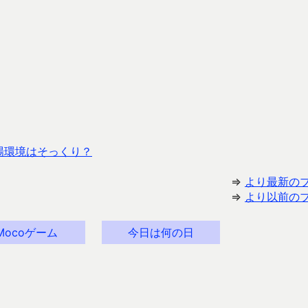
市場環境はそっくり？
⇒
より最新の
⇒
より以前の
Mocoゲーム
今日は何の日