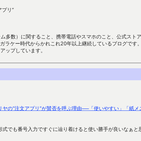
アプリ”
数）に関すること、携帯電話やスマホのこと、公式ストア（Google
からかれこれ20年以上継続しているブログです。Android（java
々アップしています。
リヤの“注文アプリ”が賛否を呼ぶ理由──「使いやすい」「紙メ
形式でも番号入力ですぐに辿り着けると使い勝手が良いなぁと