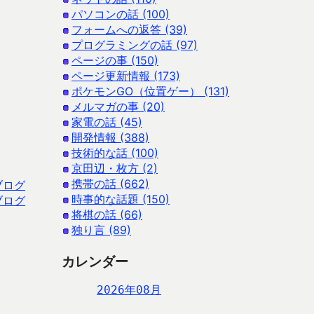
パソコンの話 (100)
フォームへの返答 (39)
プログラミングの話 (97)
ページの事 (150)
ページ更新情報 (173)
ポケモンGO（位置ゲー） (131)
メルマガの事 (20)
家電の話 (45)
開発情報 (388)
技術的な話 (100)
京田辺・枚方 (2)
携帯の話 (662)
ブログ
時事的な話題 (150)
ブログ
将棋の話 (66)
独り言 (89)
カレンダー
2026年08月