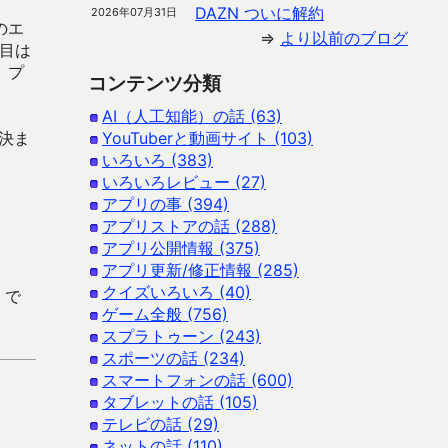
DAZN ついに解約
2026年07月31日
のエ
⇒
より以前のブログ
目は
、プ
コンテンツ分類
AI（人工知能）の話 (63)
決ま
YouTuberと動画サイト (103)
いろいろ (383)
いろいろレビュー (27)
アプリの事 (394)
アプリストアの話 (288)
アプリ公開情報 (375)
アプリ更新/修正情報 (285)
クイズいろいろ (40)
 で
ゲーム全般 (756)
スプラトゥーン (243)
スポーツの話 (234)
スマートフォンの話 (600)
タブレットの話 (105)
テレビの話 (29)
ネットの話 (110)