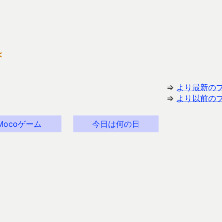
≪
⇒
より最新の
⇒
より以前の
Mocoゲーム
今日は何の日