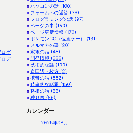
パソコンの話 (100)
フォームへの返答 (39)
プログラミングの話 (97)
ページの事 (150)
ページ更新情報 (173)
ポケモンGO（位置ゲー） (131)
メルマガの事 (20)
家電の話 (45)
ブログ
開発情報 (388)
ブログ
技術的な話 (100)
京田辺・枚方 (2)
携帯の話 (662)
時事的な話題 (150)
将棋の話 (66)
独り言 (89)
カレンダー
2026年08月