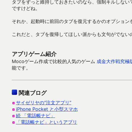
タブをずっと維持しておきたいのなら、強制キルしない
ですけどね。
それか、起動時に前回のタブを復元するかのオプション
これだと、タブを復帰してほしい派からも文句がでない
アプリゲーム紹介
Mocoゲーム作成で比較的人気のゲーム
成金大作戦究極
能です。
関連ブログ
サイゼリヤの“注文アプリ”
iPhone Pocket と小型スマホ
続 「電話帳ナビ」
「電話帳ナビ」というアプリ