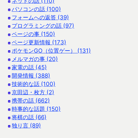
ネットの話 (110)
パソコンの話 (100)
フォームへの返答 (39)
プログラミングの話 (97)
ページの事 (150)
ページ更新情報 (173)
ポケモンGO（位置ゲー） (131)
メルマガの事 (20)
家電の話 (45)
開発情報 (388)
技術的な話 (100)
京田辺・枚方 (2)
携帯の話 (662)
時事的な話題 (150)
将棋の話 (66)
独り言 (89)