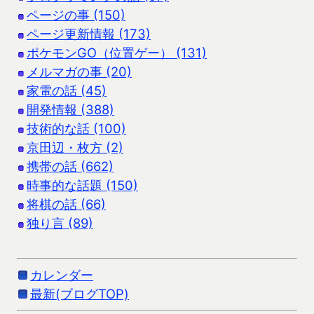
ページの事 (150)
ページ更新情報 (173)
ポケモンGO（位置ゲー） (131)
メルマガの事 (20)
家電の話 (45)
開発情報 (388)
技術的な話 (100)
京田辺・枚方 (2)
携帯の話 (662)
時事的な話題 (150)
将棋の話 (66)
独り言 (89)
カレンダー
最新(ブログTOP)