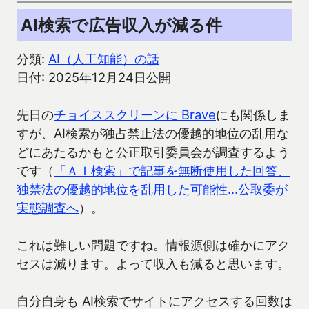
AI検索で広告収入が減る件
分類:
AI（人工知能）の話
日付: 2025年12月24日公開
先日の
チョイススクリーンに Brave
にも関係しま
すが、AI検索が独占禁止法の優越的地位の乱用な
どにあたるかもと公正取引委員会が調査するよう
です（
「ＡＩ検索」で記事を無断使用した回答、
独禁法の優越的地位を乱用した可能性…公取委が
実態調査へ
）。
これは難しい問題ですね。情報源側は確かにアク
セスは減ります。よって収入も減ると思います。
自分自身も AI検索でサイトにアクセスする回数は