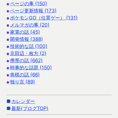
ページの事 (150)
ページ更新情報 (173)
ポケモンGO（位置ゲー） (131)
メルマガの事 (20)
家電の話 (45)
開発情報 (388)
技術的な話 (100)
京田辺・枚方 (2)
携帯の話 (662)
時事的な話題 (150)
将棋の話 (66)
独り言 (89)
カレンダー
最新(ブログTOP)