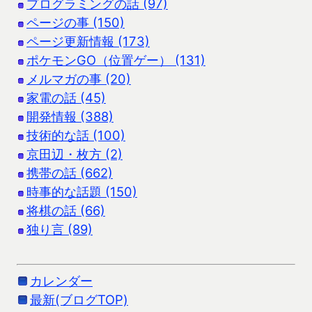
プログラミングの話 (97)
ページの事 (150)
ページ更新情報 (173)
ポケモンGO（位置ゲー） (131)
メルマガの事 (20)
家電の話 (45)
開発情報 (388)
技術的な話 (100)
京田辺・枚方 (2)
携帯の話 (662)
時事的な話題 (150)
将棋の話 (66)
独り言 (89)
カレンダー
最新(ブログTOP)