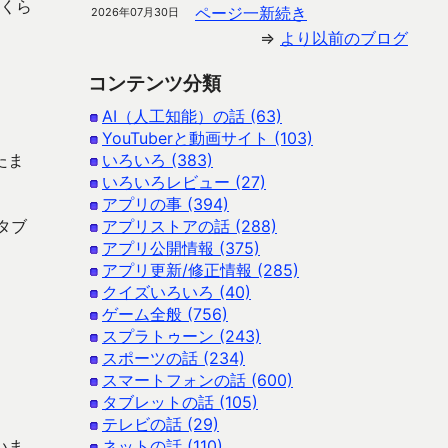
Bくら
ページ一新続き
2026年07月30日
⇒
より以前のブログ
コンテンツ分類
AI（人工知能）の話 (63)
YouTuberと動画サイト (103)
たま
いろいろ (383)
いろいろレビュー (27)
アプリの事 (394)
タブ
アプリストアの話 (288)
アプリ公開情報 (375)
アプリ更新/修正情報 (285)
クイズいろいろ (40)
ゲーム全般 (756)
スプラトゥーン (243)
スポーツの話 (234)
スマートフォンの話 (600)
タブレットの話 (105)
テレビの話 (29)
いま
ネットの話 (110)