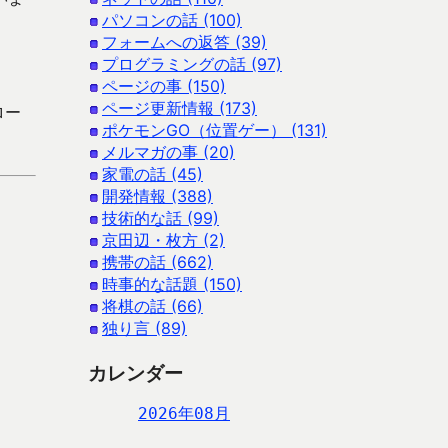
パソコンの話 (100)
フォームへの返答 (39)
プログラミングの話 (97)
ページの事 (150)
ページ更新情報 (173)
ロー
ポケモンGO（位置ゲー） (131)
メルマガの事 (20)
家電の話 (45)
開発情報 (388)
技術的な話 (99)
京田辺・枚方 (2)
携帯の話 (662)
時事的な話題 (150)
将棋の話 (66)
独り言 (89)
カレンダー
2026年08月