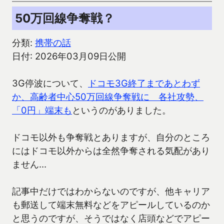
50万回線争奪戦？
分類:
携帯の話
日付: 2026年03月09日公開
3G停波について、
ドコモ3G終了まであとわず
か、高齢者中心50万回線争奪戦に 各社攻勢、
「0円」端末も
というのがありました。
ドコモ以外も争奪戦とありますが、自分のところ
にはドコモ以外からは全然争奪される気配があり
ません…
記事中だけではわからないのですが、他キャリア
も郵送して端末無料などをアピールしているのか
と思うのですが、そうではなく店頭などでアピー