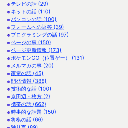
テレビの話 (29)
ネットの話 (110)
パソコンの話 (100)
フォームへの返答 (39)
プログラミングの話 (97)
ページの事 (150)
ページ更新情報 (173)
ポケモンGO（位置ゲー） (131)
メルマガの事 (20)
家電の話 (45)
開発情報 (388)
技術的な話 (100)
京田辺・枚方 (2)
携帯の話 (662)
時事的な話題 (150)
将棋の話 (66)
独り言 (89)