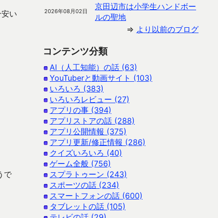
京田辺市は小学生ハンドボー
2026年08月02日
分安い
ルの聖地
⇒
より以前のブログ
コンテンツ分類
AI（人工知能）の話 (63)
YouTuberと動画サイト (103)
いろいろ (383)
いろいろレビュー (27)
アプリの事 (394)
アプリストアの話 (288)
アプリ公開情報 (375)
アプリ更新/修正情報 (286)
クイズいろいろ (40)
ゲーム全般 (756)
うで
スプラトゥーン (243)
スポーツの話 (234)
スマートフォンの話 (600)
タブレットの話 (105)
テレビの話 (29)