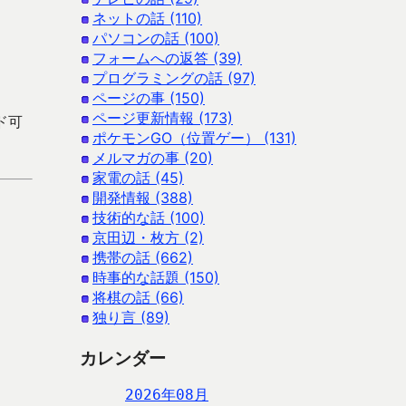
ネットの話 (110)
パソコンの話 (100)
フォームへの返答 (39)
プログラミングの話 (97)
ページの事 (150)
ページ更新情報 (173)
ード可
ポケモンGO（位置ゲー） (131)
メルマガの事 (20)
家電の話 (45)
開発情報 (388)
技術的な話 (100)
京田辺・枚方 (2)
携帯の話 (662)
時事的な話題 (150)
将棋の話 (66)
独り言 (89)
カレンダー
2026年08月