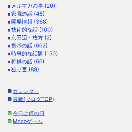
メルマガの事 (20)
家電の話 (45)
開発情報 (388)
技術的な話 (100)
京田辺・枚方 (2)
携帯の話 (662)
時事的な話題 (150)
将棋の話 (66)
独り言 (89)
カレンダー
最新(ブログTOP)
今日は何の日
Mocoゲーム