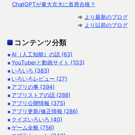
ChatGPTが東大京大に首席合格？
⇒
より最新のブログ
⇒
より以前のブログ
コンテンツ分類
AI（人工知能）の話 (63)
YouTuberと動画サイト (103)
いろいろ (383)
いろいろレビュー (27)
アプリの事 (394)
アプリストアの話 (288)
アプリ公開情報 (375)
アプリ更新/修正情報 (286)
クイズいろいろ (40)
ゲーム全般 (756)