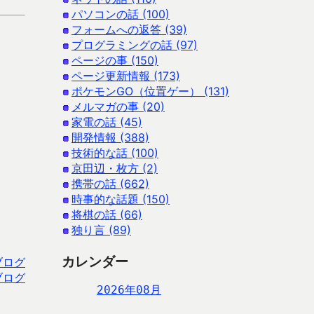
パソコンの話 (100)
フォームへの返答 (39)
プログラミングの話 (97)
ページの事 (150)
ページ更新情報 (173)
ポケモンGO（位置ゲー） (131)
メルマガの事 (20)
家電の話 (45)
開発情報 (388)
技術的な話 (100)
京田辺・枚方 (2)
携帯の話 (662)
時事的な話題 (150)
将棋の話 (66)
独り言 (89)
カレンダー
ブログ
ブログ
2026年08月