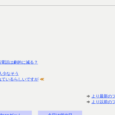
化で迷惑電話は劇的に減る？
う人少なそう
されているらしいですが
≪
⇒
より最新の
⇒
より以前の