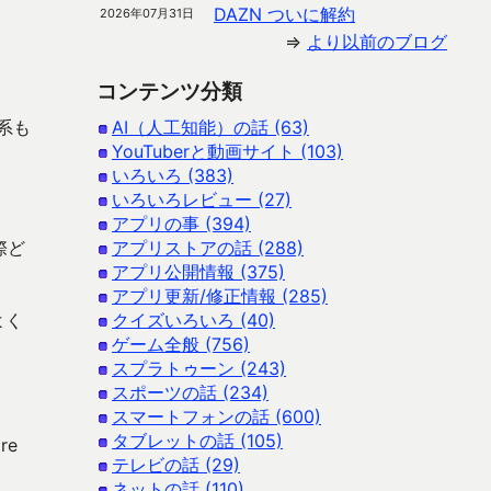
DAZN ついに解約
2026年07月31日
⇒
より以前のブログ
コンテンツ分類
系も
AI（人工知能）の話 (63)
YouTuberと動画サイト (103)
いろいろ (383)
いろいろレビュー (27)
アプリの事 (394)
際ど
アプリストアの話 (288)
アプリ公開情報 (375)
アプリ更新/修正情報 (285)
よく
クイズいろいろ (40)
ゲーム全般 (756)
スプラトゥーン (243)
スポーツの話 (234)
スマートフォンの話 (600)
タブレットの話 (105)
re
テレビの話 (29)
ネットの話 (110)