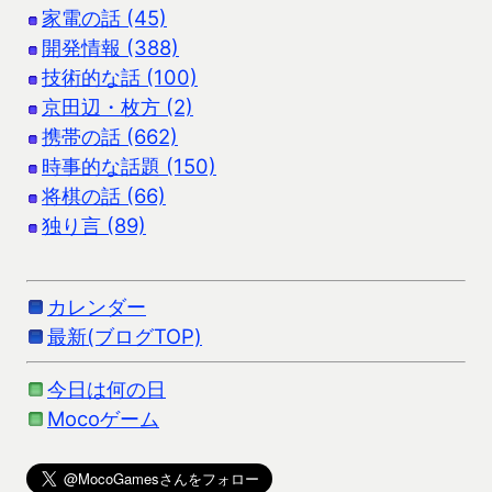
家電の話 (45)
開発情報 (388)
技術的な話 (100)
京田辺・枚方 (2)
携帯の話 (662)
時事的な話題 (150)
将棋の話 (66)
独り言 (89)
カレンダー
最新(ブログTOP)
今日は何の日
Mocoゲーム