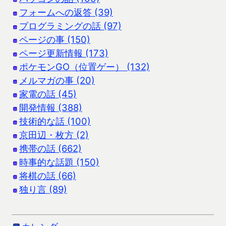
フォームへの返答 (39)
プログラミングの話 (97)
ページの事 (150)
ページ更新情報 (173)
ポケモンGO（位置ゲー） (132)
メルマガの事 (20)
家電の話 (45)
開発情報 (388)
技術的な話 (100)
京田辺・枚方 (2)
携帯の話 (662)
時事的な話題 (150)
将棋の話 (66)
独り言 (89)