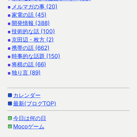
メルマガの事 (20)
家電の話 (45)
開発情報 (388)
技術的な話 (100)
京田辺・枚方 (2)
携帯の話 (662)
時事的な話題 (150)
将棋の話 (66)
独り言 (89)
カレンダー
最新(ブログTOP)
今日は何の日
Mocoゲーム