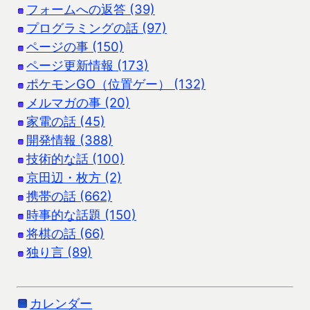
フォームへの返答 (39)
プログラミングの話 (97)
ページの事 (150)
ページ更新情報 (173)
ポケモンGO（位置ゲー） (132)
メルマガの事 (20)
家電の話 (45)
開発情報 (388)
技術的な話 (100)
京田辺・枚方 (2)
携帯の話 (662)
時事的な話題 (150)
将棋の話 (66)
独り言 (89)
カレンダー