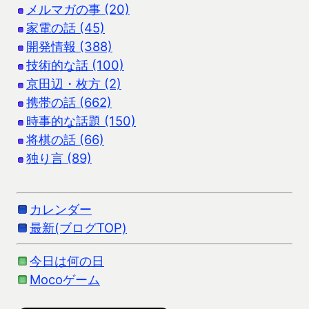
メルマガの事 (20)
家電の話 (45)
開発情報 (388)
技術的な話 (100)
京田辺・枚方 (2)
携帯の話 (662)
時事的な話題 (150)
将棋の話 (66)
独り言 (89)
カレンダー
最新(ブログTOP)
今日は何の日
Mocoゲーム